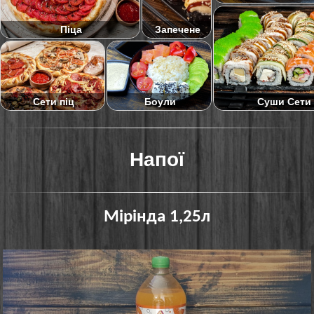
Піца
Запечене
Суши Сети
Сети піц
Боули
Напої
Мірінда 1,25л