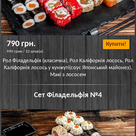
790 грн.
Купити!
990 грам / 32 штук(и)
Рол Філадельфія (класична), Рол Каліфорнія лосось, Рол
Каліфорнія лосось у кунжуті(соус Японський майонез),
Макі з лососем
Сет Філадельфія №4