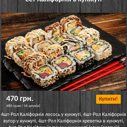
470 грн.
Купити!
480 грам / 16 штук(и)
4шт-Рол Каліфорнія лосось у кунжуті, 4шт-Рол Каліфорнія
вугор у кунжуті, 4шт-Рол Каліфорнія креветка в кунжуті,