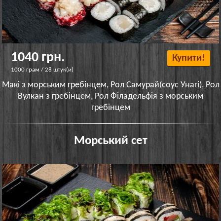
1040 грн.
Купити!
1000 грам / 28 штук(и)
Макі з морським гребінцем, Рол Самурай(соус Унагі), Рол
Вулкан з гребінцем, Рол Філадельфія з морським
гребінцем
Морський сет