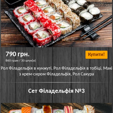
790 грн.
Купити!
860 грам / 30 штук(и)
Рол Філадельфія в кунжуті, Рол Філадельфія в тобіці, Макі
з крем-сиром Філадельфія, Рол Сакура
Сет Філадельфія №3