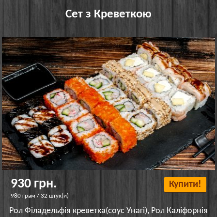
Сет з Креветкою
930 грн.
Купити!
980 грам / 32 штук(и)
Рол Філадельфія креветка(соус Унагі), Рол Каліфорнія