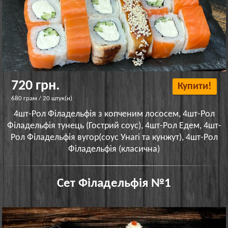
720 грн.
Купити!
680 грам / 20 штук(и)
4шт-Рол Філадельфія з копченим лососем, 4шт-Рол
Філадельфія тунець (Гострий соус), 4шт-Рол Едем, 4шт-
Рол Філадельфія вугор(соус Унагі та кунжут), 4шт-Рол
Філадельфія (класична)
Сет Філадельфія №1