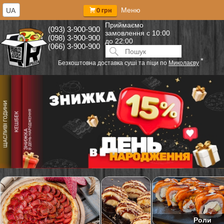
Меню
UA
0 грн
Приймаємо
(093) 3-900-900
замовлення
с 10:00
(098) 3-900-900
до 22:00
(066) 3-900-900
Искать:
ПОИСК
*
Безкоштовна доставка суші та піци по
Миколаєву
Роли