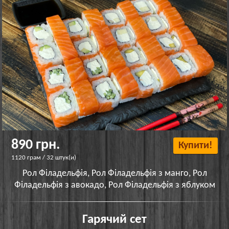
890 грн.
Купити!
1120 грам / 32 штук(и)
Рол Філадельфія, Рол Філадельфія з манго, Рол
Філадельфія з авокадо, Рол Філадельфія з яблуком
Гарячий сет