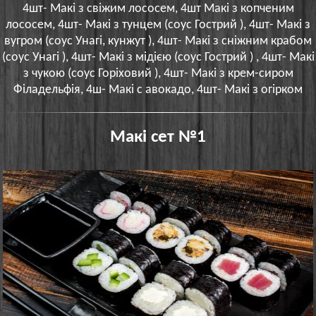
4шт- Макі з свіжим лососем, 4шт Макі з копченим
лососем, 4шт- Макі з тунцем (соус Гострий ), 4шт- Макі з
вугром (соус Унагі, кунжут ), 4шт- Макі з сніжним крабом
(соус Унагі ), 4шт- Макі з мідією (соус Гострий ) , 4шт- Макі
з чукою (соус Горіховий ), 4шт- Макі з крем-сиром
Філадельфія, 4ш- Макі с авокадо, 4шт- Макі з огірком
Макі сет №1