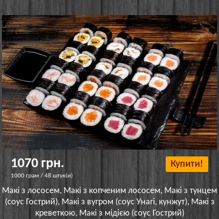
1070 грн.
Купити!
1000 грам / 48 штук(и)
Макі з лососем, Макі з копченим лососем, Макі з тунцем
(соус Гострий), Макі з вугром (соус Унагі, кунжут), Макі з
креветкою, Макі з мідією (соус Гострий)