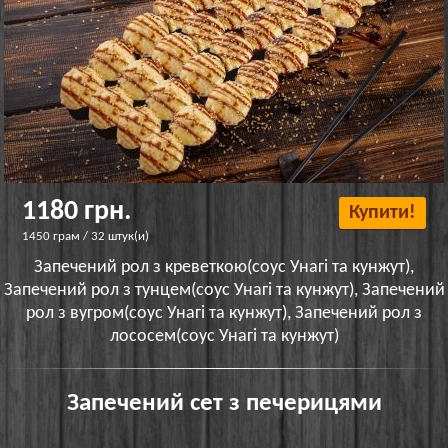
1180 грн.
Купити!
1450 грам / 32 штук(и)
Запечений рол з креветкою(соус Унагі та кунжут),
Запечений рол з тунцем(соус Унагі та кунжут), Запечений
рол з вугром(соус Унагі та кунжут), Запечений рол з
лососем(соус Унагі та кунжут)
Запечений сет з печерицями