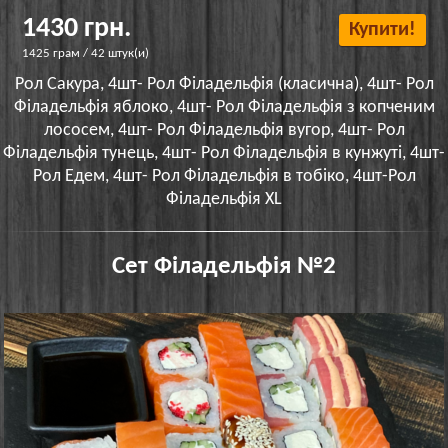
1430 грн.
Купити!
1425 грам / 42 штук(и)
Рол Сакура, 4шт- Рол Філадельфія (класична), 4шт- Рол
Філадельфія яблоко, 4шт- Рол Філадельфія з копченим
лососем, 4шт- Рол Філадельфія вугор, 4шт- Рол
Філадельфія тунець, 4шт- Рол Філадельфія в кунжуті, 4шт-
Рол Едем, 4шт- Рол Філадельфія в тобіко, 4шт-Рол
Філадельфія XL
Сет Філадельфія №2