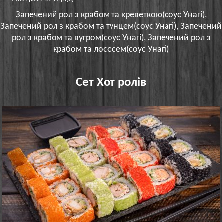
Запечений рол з крабом та креветкою(соус Унагі),
Запечений рол з крабом та тунцем(соус Унагі), Запечений
рол з крабом та вугром(соус Унагі), Запечений рол з
крабом та лососем(соус Унагі)
Сет Хот ролів