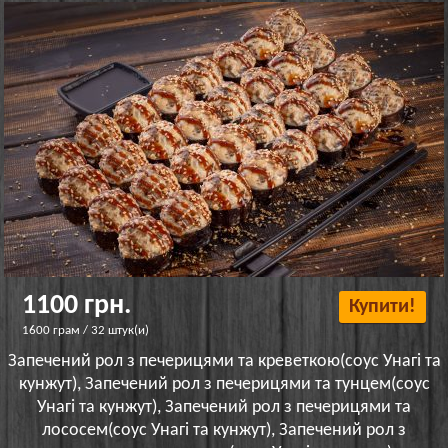
1100 грн.
Купити!
1600 грам / 32 штук(и)
Запечений рол з печерицями та креветкою(соус Унагі та
кунжут), Запечений рол з печерицями та тунцем(соус
Унагі та кунжут), Запечений рол з печерицями та
лососем(соус Унагі та кунжут), Запечений рол з