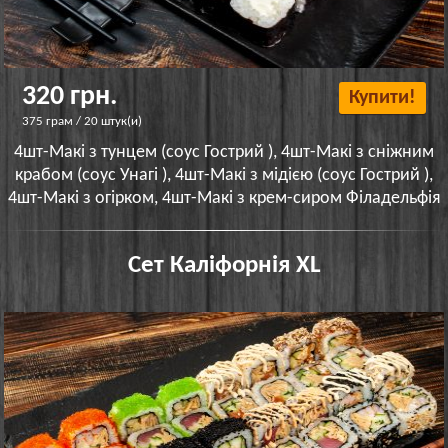
320 грн.
Купити!
375 грам / 20 штук(и)
4шт-Макі з тунцем (соус Гострий ), 4шт-Макі з сніжним
крабом (соус Унагі ), 4шт-Макі з мідією (соус Гострий ),
4шт-Макі з огірком, 4шт-Макі з крем-сиром Філадельфія
Сет Каліфорнія XL