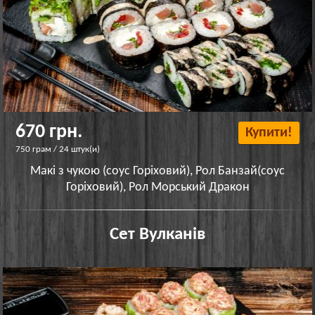
670 грн.
Купити!
750 грам / 24 штук(и)
Макі з чукою (соус Горіховий), Рол Банзай(соус
Горіховий), Рол Морський Дракон
Сет Вулканів