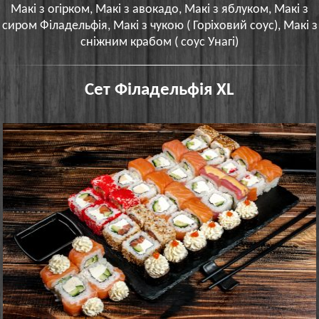
Макі з огірком, Макі з авокадо, Макі з яблуком, Макі з
сиром Філадельфія, Макі з чукою ( Горіховий соус), Макі з
сніжним крабом ( соус Унагі)
Сет Філадельфія XL