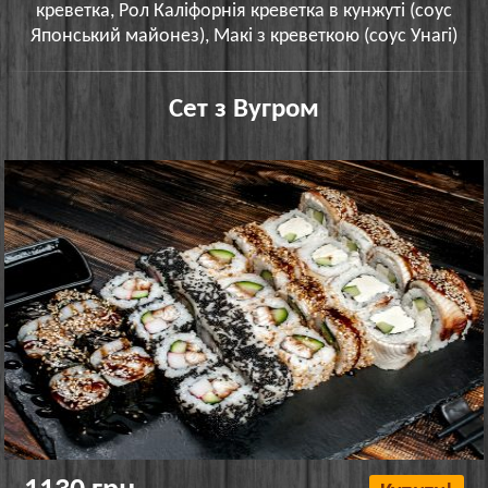
креветка, Рол Каліфорнія креветка в кунжуті (соус
Японський майонез), Макі з креветкою (соус Унагі)
Сет з Вугром