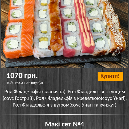
1070 грн.
Купити!
1080 грам / 32 штук(и)
Рол Філадельфія (класична), Рол Філадельфія з тунцем
(соус Гострий), Рол Філадельфія з креветкою(соус Унагі),
Рол Філадельфія з вугром(соус Унагі та кунжут)
Макі сет №4