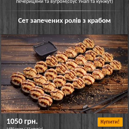
печерицями та вугром(соус Унагі та кунжут)
Сет запечених ролів з крабом
1050 грн.
Купити!
1480 грам / 32 штук(и)