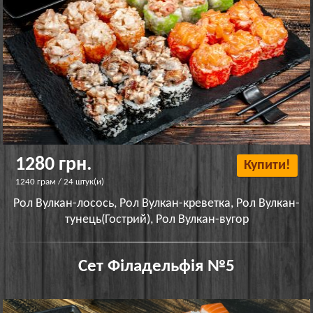
1280 грн.
Купити!
1240 грам / 24 штук(и)
Рол Вулкан-лосось, Рол Вулкан-креветка, Рол Вулкан-
тунець(Гострий), Рол Вулкан-вугор
Сет Філадельфія №5