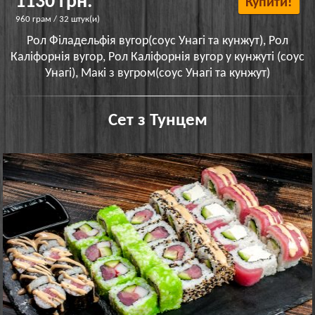
1130 грн.
Купити!
960 грам / 32 штук(и)
Рол Філадельфія вугор(соус Унагі та кунжут), Рол
Каліфорнія вугор, Рол Каліфорнія вугор у кунжуті (соус
Унагі), Макі з вугром(соус Унагі та кунжут)
Сет з Тунцем