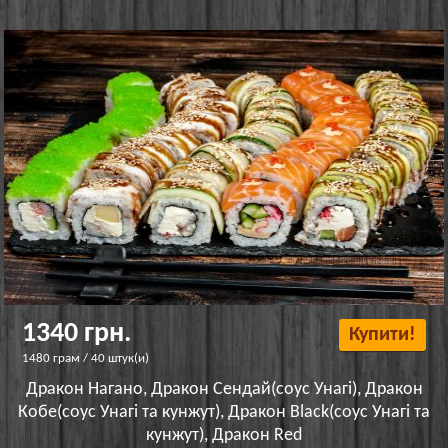
1340 грн.
Купити!
1480 грам / 40 штук(и)
Дракон Нагано, Дракон Сендай(соус Унагі), Дракон
Кобе(соус Унагі та кунжут), Дракон Black(соус Унагі та
кунжут), Дракон Red