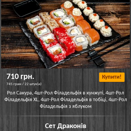
710 грн.
Купити!
745 грам / 22 штук(и)
Рол Сакура, 4шт-Рол Філадельфія в кунжуті, 4шт-Рол
Філадельфія XL, 4шт-Рол Філадельфія в тобіці, 4шт-Рол
Філадельфія з яблуком
Сет Драконів