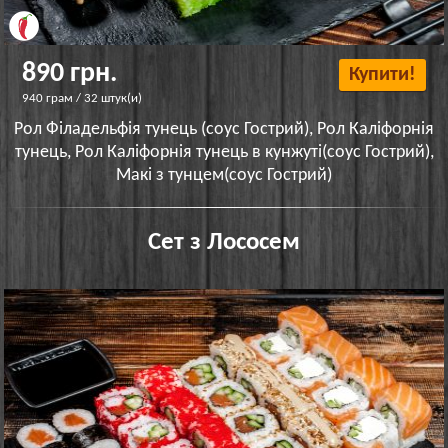
890 грн.
Купити!
940 грам / 32 штук(и)
Рол Філадельфія тунець (соус Гострий), Рол Каліфорнія
тунець, Рол Каліфорнія тунець в кунжуті(соус Гострий),
Макі з тунцем(соус Гострий)
Сет з Лососем