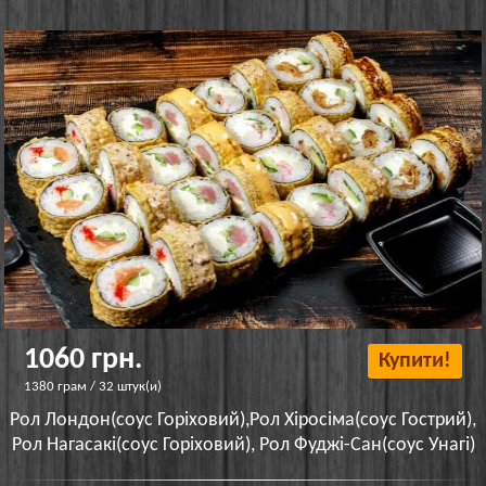
1060 грн.
Купити!
1380 грам / 32 штук(и)
Рол Лондон(соус Горіховий),Рол Хіросіма(соус Гострий),
Рол Нагасакі(соус Горіховий), Рол Фуджі-Сан(соус Унагі)