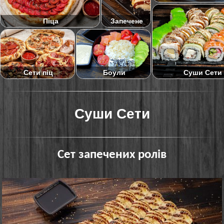
Піца
Запечене
Суши Сети
Сети піц
Боули
Суши Сети
Сет запечених ролів