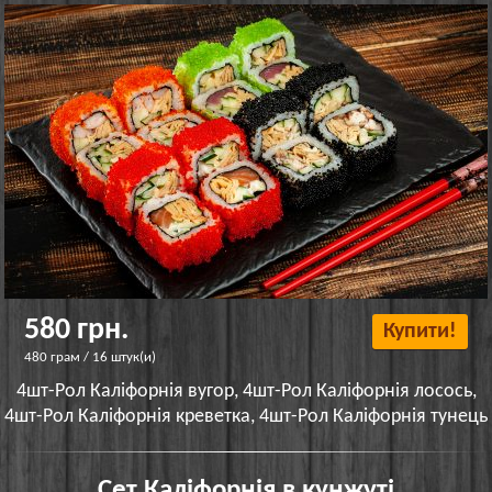
580 грн.
Купити!
480 грам / 16 штук(и)
4шт-Рол Каліфорнія вугор, 4шт-Рол Каліфорнія лосось,
4шт-Рол Каліфорнія креветка, 4шт-Рол Каліфорнія тунець
Сет Каліфорнія в кунжуті